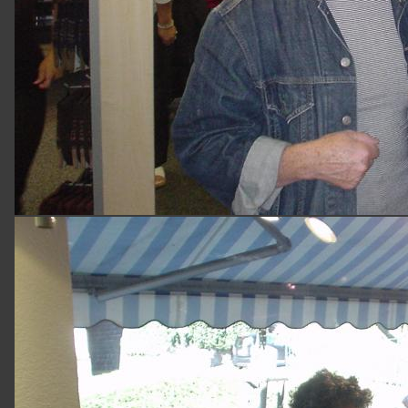
NAVIGATION
Home
Über
uns
Unser
Service
Bildergalerie
Kontakt
Datenschutz
Cookie
Einstellungen
Impressum
NEUIGKEITEN
19.07.2026
Summer
Sale