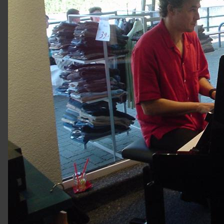
|
Ab
sofort
LADENLOKAL
MANNSCHETTE
&
Ette
Kölner
Str.
246,
51702
Bergneustadt
0
22
61
/
4