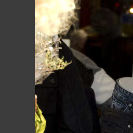
Sale
|
Ab
sofort
LADENLOKAL
MANNSCHETTE
&
Ette
Kölner
Str.
246,
51702
Bergneustadt
0
22
61
/