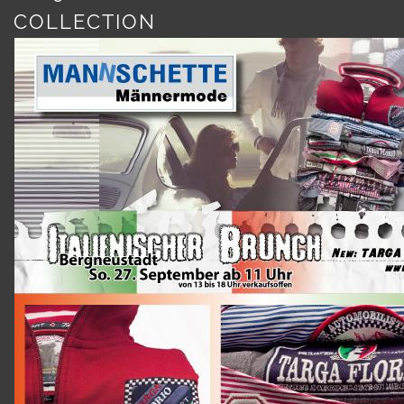
COLLECTION
LADENLOKAL
MANNSCHETTE
&
Ette
Kölner
Str.
246,
51702
Bergneustadt
0
22
61
/
4
25
29