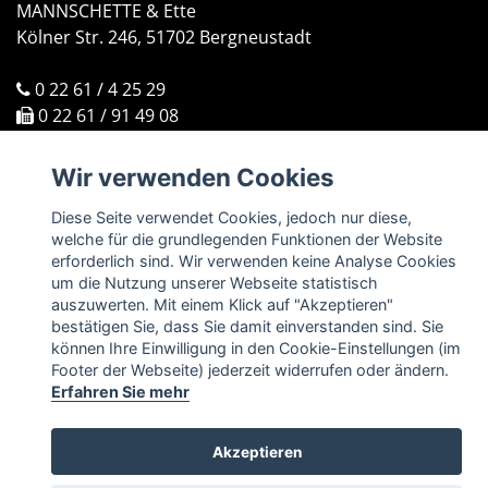
MANNSCHETTE & Ette
Kölner Str. 246, 51702 Bergneustadt
0 22 61 / 4 25 29
0 22 61 / 91 49 08
kontakt@mannschette.de
Wir verwenden Cookies
ÖFFNUNGSZEITEN
Montag bis Freitag: 09:00 Uhr bis 18:00 Uhr
Diese Seite verwendet Cookies, jedoch nur diese,
Samstag: 09:30 Uhr bis 16:00 Uhr
welche für die grundlegenden Funktionen der Website
erforderlich sind. Wir verwenden keine Analyse Cookies
um die Nutzung unserer Webseite statistisch
per Fon und eMail erreichbar
auszuwerten. Mit einem Klick auf "Akzeptieren"
Auswahlzusammenstellung, Gutscheine und
bestätigen Sie, dass Sie damit einverstanden sind. Sie
Lieferservice
können Ihre Einwilligung in den Cookie-Einstellungen (im
Footer der Webseite) jederzeit widerrufen oder ändern.
Erfahren Sie mehr
Akzeptieren