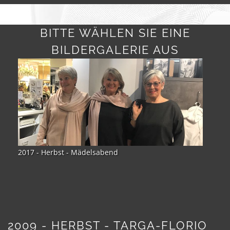
uns
Unser
BITTE WÄHLEN SIE EINE
Service
BILDERGALERIE AUS
Bildergalerie
Kontakt
Datenschutz
Cookie
Einstellungen
Impressum
2017 - Herbst - Mädelsabend
NEUIGKEITEN
19.07.2026
Summer
Sale
|
Ab
sofort
2009 - HERBST - TARGA-FLORIO