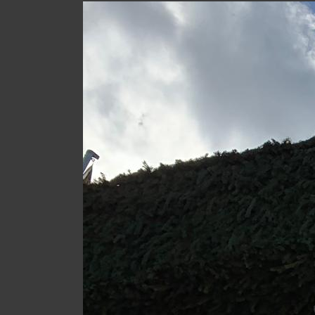
Sale
|
Ab
sofort
LADENLOKAL
MANNSCHETTE
&
Ette
Kölner
Str.
246,
51702
Bergneustadt
0
22
61
/