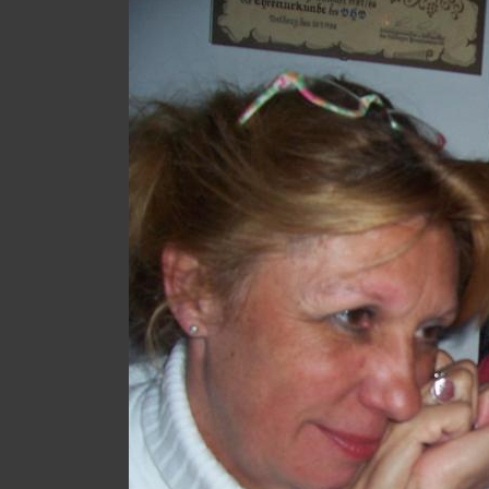
Sale
|
Ab
sofort
LADENLOKAL
MANNSCHETTE
&
Ette
Kölner
Str.
246,
51702
Bergneustadt
0
22
61
/