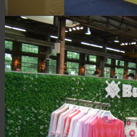
51702
Bergneustadt
0
22
61
/
4
25
29
0
22
61
/
91
49
08
kontakt@mannschette.de