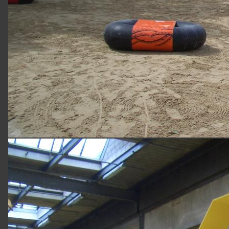
NAVIGATION
Home
Über
uns
Unser
Service
Bildergalerie
Kontakt
Datenschutz