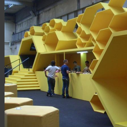
Cookie
Einstellungen
Impressum
NEUIGKEITEN
19.07.2026
Summer
Sale
|
Ab
sofort
LADENLOKAL
MANNSCHETTE
&
Ette
Kölner
Str.
246,